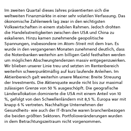
Im zweiten Quartal dieses Jahres präsentierten sich die
weltweiten Finanzmärkte in einer sehr volatilen Verfassung. Das
ökonomische Zahlenwerk lag zwar in den wichtigsten
Volkswirtschaften in einem stabilen Rahmen. Jedoch drohten
die Handelsstreitigkeiten zwischen den USA und China zu
eskalieren. Hinzu kamen zunehmende geopolitische
Spannungen, insbesondere im Atom-Streit mit dem Iran. Es
wurde in den vergangenen Monaten zunehmend deutlich, dass
die Notenbanken weiterhin am billigen Geld festhalten werden
um möglichen Abschwungtendenzen massiv entgegenzuwirken.
Wir blieben unserer Linie treu und setzten im Rentenbereich
weiterhin schwerpunktmäßig auf kurz laufende Anleihen. Im
Aktienbereich galt weiterhin unsere Maxime: Breite Streuung
der Investments. Die Aktienquote wurde nicht bis zur maximal
zulässigen Grenze von 50 % ausgeschöpft. Die geografische
Länderallokation dominierte die USA mit einem Anteil von 10
%, gefolgt von den Schwellenländern mit 8,5 %. Europa war mit
knapp 6 % vertreten. Nachhaltige Unternehmen der
Gesundheits- wie auch der IT-Branche waren branchenbezogen
die beiden größten Sektoren. Portfolioveränderungen wurden
in dem Betrachtungszeitraum nicht vorgenommen.