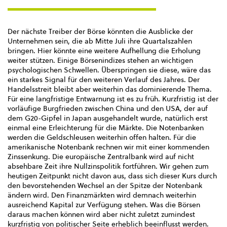
Der nächste Treiber der Börse könnten die Ausblicke der
Unternehmen sein, die ab Mitte Juli ihre Quartalszahlen
bringen. Hier könnte eine weitere Aufhellung die Erholung
weiter stützen. Einige Börsenindizes stehen an wichtigen
psychologischen Schwellen. Überspringen sie diese, wäre das
ein starkes Signal für den weiteren Verlauf des Jahres. Der
Handelsstreit bleibt aber weiterhin das dominierende Thema.
Für eine langfristige Entwarnung ist es zu früh. Kurzfristig ist der
vorläufige Burgfrieden zwischen China und den USA, der auf
dem G20-Gipfel in Japan ausgehandelt wurde, natürlich erst
einmal eine Erleichterung für die Märkte. Die Notenbanken
werden die Geldschleusen weiterhin offen halten. Für die
amerikanische Notenbank rechnen wir mit einer kommenden
Zinssenkung. Die europäische Zentralbank wird auf nicht
absehbare Zeit ihre Nullzinspolitik fortführen. Wir gehen zum
heutigen Zeitpunkt nicht davon aus, dass sich dieser Kurs durch
den bevorstehenden Wechsel an der Spitze der Notenbank
ändern wird. Den Finanzmärkten wird demnach weiterhin
ausreichend Kapital zur Verfügung stehen. Was die Börsen
daraus machen können wird aber nicht zuletzt zumindest
kurzfristig von politischer Seite erheblich beeinflusst werden.