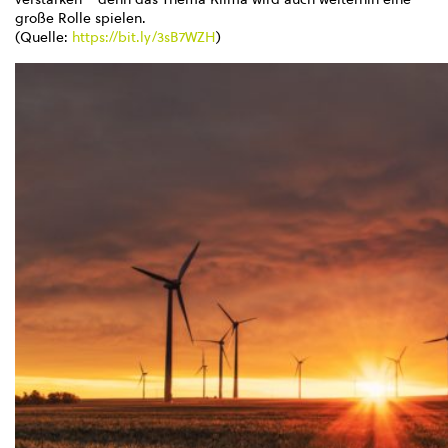
große Rolle spielen.
(Quelle:
https://bit.ly/3sB7WZH
)