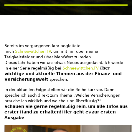
Bereits im vergangenen Jahr begleitete
mich
Schneewittchen.TV
, um mit mir über meine
Tätigkeitsfelder und über MehrWert zu reden.
Dieses Jahr haben wir uns etwas Neues ausgedacht. Ich werde
in einer Serie regelmäßig bei
Schneewittchen.TV
ü𝗯𝗲𝗿
𝘄𝗶𝗰𝗵𝘁𝗶𝗴𝗲 𝘂𝗻𝗱 𝗮𝗸𝘁𝘂𝗲𝗹𝗹𝗲 𝗧𝗵𝗲𝗺𝗲𝗻 𝗮𝘂𝘀 𝗱𝗲𝗿 𝗙𝗶𝗻𝗮𝗻𝘇- 𝘂𝗻𝗱
𝗩𝗲𝗿𝘀𝗶𝗰𝗵𝗲𝗿𝘂𝗻𝗴𝘀𝘄𝗲𝗹𝘁 sprechen.
In der aktuellen Folge stellen wir die Reihe kurz vor. Dann
spreche ich auch direkt zum Thema „Welche Versicherungen
brauche ich wirklich und welche sind überflüssig?“
𝗦𝗰𝗵𝗮𝘂𝗲𝗻 𝗦𝗶𝗲 𝗴𝗲𝗿𝗻𝗲 𝗿𝗲𝗴𝗲𝗹𝗺äß𝗶𝗴 𝗿𝗲𝗶𝗻, 𝘂𝗺 𝗮𝗹𝗹𝗲 𝗜𝗻𝗳𝗼𝘀 𝗮𝘂𝘀
𝗲𝗿𝘀𝘁𝗲𝗿 𝗛𝗮𝗻𝗱 𝘇𝘂 𝗲𝗿𝗵𝗮𝗹𝘁𝗲𝗻! 𝗛𝗶𝗲𝗿 𝗴𝗲𝗵𝘁 𝗲𝘀 𝘇𝘂𝗿 𝗲𝗿𝘀𝘁𝗲𝗻
𝗔𝘂𝘀𝗴𝗮𝗯𝗲: