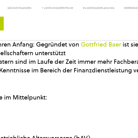
GRÜNE FINANZEN
LEISTUNGSSPEKTRUM
RUHESTANDSPLANUNG
REFERENZ
hren Anfang: Gegründet von
Gottfried Baer
ist si
llschaftern unterstützt
atern sind im Laufe der Zeit immer mehr Fachbe
Kenntnisse im Bereich der Finanzdienstleistung v
e im Mittelpunkt:
etriebliche Altersvorsorge (bAV)